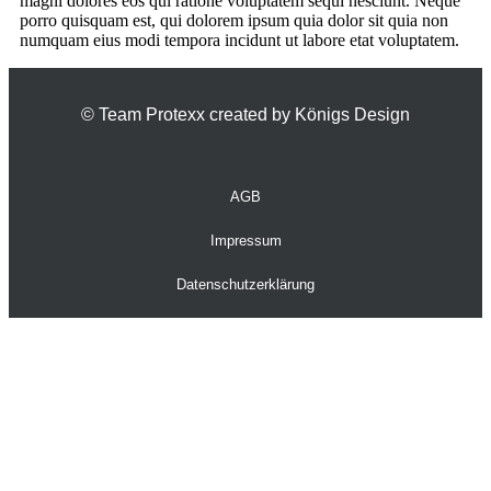
magni dolores eos qui ratione voluptatem sequi nesciunt. Neque
porro quisquam est, qui dolorem ipsum quia dolor sit quia non
numquam eius modi tempora incidunt ut labore etat voluptatem.
© Team Protexx created by Königs Design
AGB
Impressum
Datenschutzerklärung