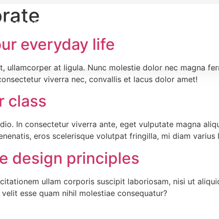
rate
PORATE FASHION
WERBEMITTEL
ur everyday life
met, ullamcorper at ligula. Nunc molestie dolor nec magna f
nsectetur viverra nec, convallis et lacus dolor amet!
r class
dio. In consectetur viverra ante, eget vulputate magna aliqu
nenatis, eros scelerisque volutpat fringilla, mi diam varius li
e design principles
itationem ullam corporis suscipit laboriosam, nisi ut ali
e velit esse quam nihil molestiae consequatur?