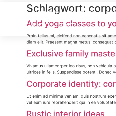
Schlagwort:
corpo
HOME
AGENTUR
TEXTILIEN
COR
Add yoga classes to yo
KONFIGURATOR
KONTAKT
Proin tellus mi, eleifend non venenatis sit a
diam elit. Praesent magna metus, consequat co
Exclusive family maste
Vivamus ullamcorper leo risus, non vehicula o
ultrices in felis. Suspendisse potenti. Donec ve
Corporate identity: cor
Ut enim ad minima veniam, quis nostrum exerc
vel eum iure reprehenderit qui in ea voluptat
Rustic interior ideas