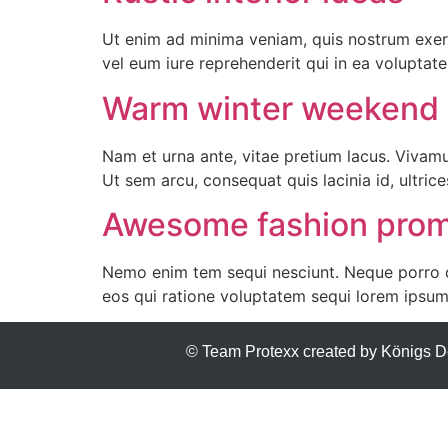
Ut enim ad minima veniam, quis nostrum exerc
vel eum iure reprehenderit qui in ea voluptat
Warm winter weekend
Nam et urna ante, vitae pretium lacus. Vivamu
Ut sem arcu, consequat quis lacinia id, ultrice
Awesome fashion prom
Nemo enim tem sequi nesciunt. Neque porro qu
eos qui ratione voluptatem sequi lorem ipsum
© Team Protexx created by Königs D